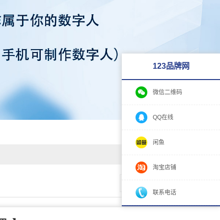
123品牌网
微信二维码
QQ在线
闲鱼
淘宝店铺
联系电话