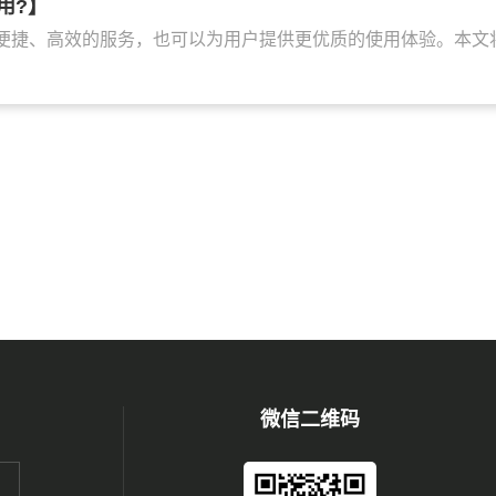
用?】
便捷、高效的服务，也可以为用户提供更优质的使用体验。本文
微信二维码